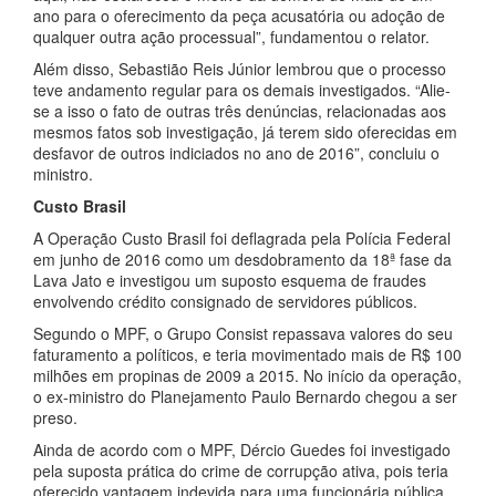
ano para o oferecimento da peça acusatória ou adoção de
qualquer outra ação processual”, fundamentou o relator.
Além disso, Sebastião Reis Júnior lembrou que o processo
teve andamento regular para os demais investigados. “Alie-
se a isso o fato de outras três denúncias, relacionadas aos
mesmos fatos sob investigação, já terem sido oferecidas em
desfavor de outros indiciados no ano de 2016”, concluiu o
ministro.
Custo Brasil
A Operação Custo Brasil foi deflagrada pela Polícia Federal
em junho de 2016 como um desdobramento da 18ª fase da
Lava Jato e investigou um suposto esquema de fraudes
envolvendo crédito consignado de servidores públicos.
Segundo o MPF, o Grupo Consist repassava valores do seu
faturamento a políticos, e teria movimentado mais de R$ 100
milhões em propinas de 2009 a 2015. No início da operação,
o ex-ministro do Planejamento Paulo Bernardo chegou a ser
preso.
Ainda de acordo com o MPF, Dércio Guedes foi investigado
pela suposta prática do crime de corrupção ativa, pois teria
oferecido vantagem indevida para uma funcionária pública