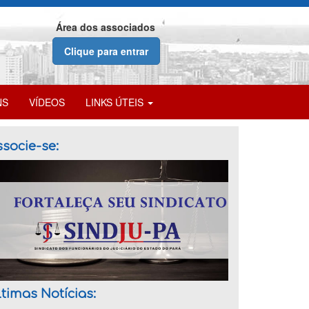
Área dos associados
Clique para entrar
NS
VÍDEOS
LINKS ÚTEIS
socie-se:
timas Notícias: