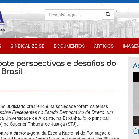
S
SINDICALIZE-SE
DOCUMENTOS
ARTIGOS
IMAGE
bate perspectivas e desafios do
As
Brasil
no Judiciário brasileiro e na sociedade foram os temas
obre Precedentes no Estado Democrático de Direito: um
da Universidade de Alicante, na Espanha, foi o principal
3) no Superior Tribunal de Justiça (STJ).
Úl
ontro a diretora-geral da Escola Nacional de Formação e
Maria Thereza de Assis Moura, e o coordenador científico do