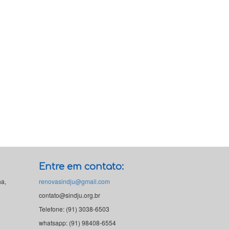
Entre em contato:
ha,
renovasindju@gmail.com
contato@sindju.org.br
Telefone: (91) 3038-6503
whatsapp: (91) 98408-6554