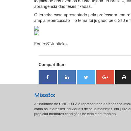
legalidade dos eventos de vaquejada no Brasil –, M
abrangência das teses fixadas.
O terceiro caso apresentado pela professora tem r
ampla repercussão – o tema foi julgado pelo STJ em
Fonte:STJnotícias
Compartilhar:
Missão:
A finalidade do SINDJU-PA é representar e defender os inte
como os interesses individuais de seus membros, em juízo ou
propiciar melhores condições de vida e de trabalho.