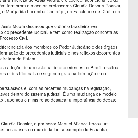
bém formaram a mesa as professoras Claudia Rosane Roesler,
ia, e Margarida Lacombe Camargo, da Faculdade de Direito da
 Assis Moura destacou que o direito brasileiro vem
 do precedente judicial, e tem como realização concreta as
Processo Civil.
diferenciada dos membros do Poder Judiciário e dos órgãos
formação de precedentes judiciais e nos reflexos decorrentes
 diretora da Enfam.
ue a adoção de um sistema de precedentes no Brasil resultou
res e dos tribunais de segundo grau na formação e no
ersuasivos e, com as recentes mudanças na legislação,
ativos dentro do sistema judicial. É uma mudança de modelo
ito”, apontou o ministro ao destacar a importância do debate
Claudia Roesler, o professor Manuel Atienza traçou um
es nos países do mundo latino, a exemplo de Espanha,