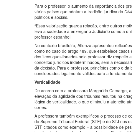
Para o professor, o aumento da importância dos pr
vários países que adotam a tradição jurídica da
Civi
políticos e sociais.
“Essa valorização guarda relação, entre outros motiv
leva a sociedade a enxergar o Judiciário como a ún
professor espanhol.
No contexto brasileiro, Atienza apresentou reflexõe
como no caso do artigo 489, que estabelece casos 
dos itens questionados pelo professor diz respeito
conceitos jurídicos indeterminados, sem a necessá
da decisão. Para o professor, princípios como o da b
considerados legalmente válidos para a fundament
Verticalidade
De acordo com a professora Margarida Camargo, a p
elevação da agilidade dos tribunais resultou na cr
lógica de verticalidade, o que diminuiu a atenção at
cortes.
A professora também exemplificou o processo de c
do Supremo Tribunal Federal (STF) e do STJ nos qua
STF citados como exemplo – a possibilidade de pe