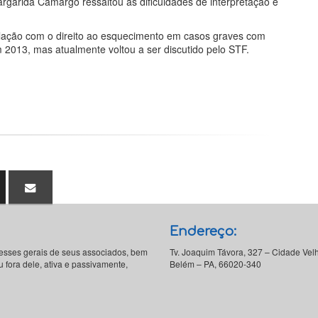
argarida Camargo ressaltou as dificuldades de interpretação e
elação com o direito ao esquecimento em casos graves com
 2013, mas atualmente voltou a ser discutido pelo STF.
Endereço:
resses gerais de seus associados, bem
Tv. Joaquim Távora, 327 – Cidade Vel
 fora dele, ativa e passivamente,
Belém – PA, 66020-340