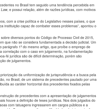
ecedentes no Brasil tem seguido uma tendência percebida em
l Law
, e possui relação, além de razões jurídicas, com motivos
os, com a crise política e do Legislativo nesses países, o que
ica instituição capaz de combater esses problemas”, apontou o
s sobre diversos pontos do Código de Processo Civil de 2015,
em que não se considera fundamentada a decisão judicial. Um
 ao parágrafo 1º do mesmo artigo, que proíbe o emprego de
ria correlação com o caso em julgamento, na fundamentação
oa-fé jurídica são de difícil determinação, porém são
ação de julgamentos.
riorização da uniformização de jurisprudência e a busca pela
iação, no Brasil, de um sistema de precedentes pautado por uma
ribuída ao caráter horizontal dos precedentes fixados pelas
onstrução de precedentes com a apresentação de julgamentos
is houve a definição de teses jurídicas. Nos dois julgados do
ssoas com tatuagens ingressarem em cargos públicos e a