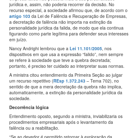
jurídica e, assim, não poderia recorrer da decisão. No
recurso especial, a sociedade afirmou que, de acordo com o
artigo 103
da Lei de Falência e Recuperação de Empresas,
a decretação de falência não importa na extinção da
personalidade jurídica da falida, de modo que ela continua
figurando como parte legítima para defender seus interesses
em juízo.
Nancy Andrighi lembrou que a
Lei 11.101/2005
, nos
dispositivos em que usa a expressão “falido”, nem sempre
se refere à sociedade que teve a quebra decretada;
portanto, é preciso ter cuidado ao interpretar suas normas.
A ministra citou entendimento da Primeira Seção ao julgar
um recurso repetitivo (
REsp 1.372.243
– Tema 702), no
sentido de que a mera decretação da quebra não implica,
automaticamente, a extinção da personalidade jurídica da
sociedade.
Decorrência lógica
Entendimento oposto, segundo a ministra, inviabilizaria os
procedimentos empresariais após o levantamento da
falência ou a reabilitação.
“Se ao devedor é permitido retornar à exploração da