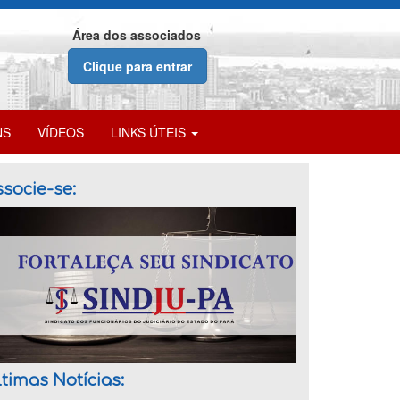
Área dos associados
Clique para entrar
NS
VÍDEOS
LINKS ÚTEIS
socie-se:
timas Notícias: