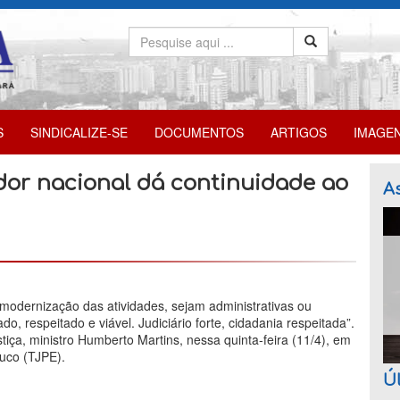
S
SINDICALIZE-SE
DOCUMENTOS
ARTIGOS
IMAGE
or nacional dá continuidade ao
As
modernização das atividades, sejam administrativas ou
do, respeitado e viável. Judiciário forte, cidadania respeitada”.
stiça, ministro Humberto Martins, nessa quinta-feira (11/4), em
uco (TJPE).
Úl