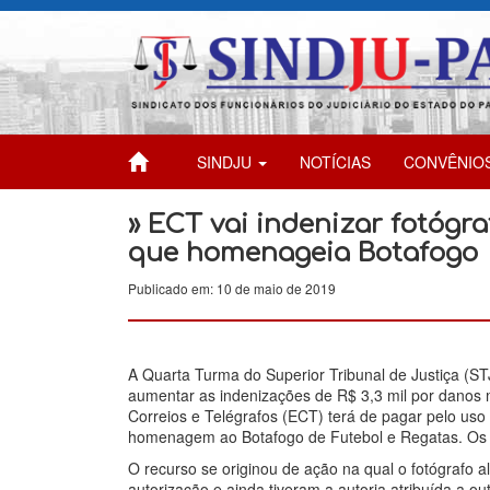
SINDJU
NOTÍCIAS
CONVÊNIO
» ECT vai indenizar fotógr
que homenageia Botafogo
Publicado em: 10 de maio de 2019
A Quarta Turma do Superior Tribunal de Justiça (S
aumentar as indenizações de R$ 3,3 mil por danos 
Correios e Telégrafos (ECT) terá de pagar pelo us
homenagem ao Botafogo de Futebol e Regatas. Os 
O recurso se originou de ação na qual o fotógrafo
autorização e ainda tiveram a autoria atribuída a o