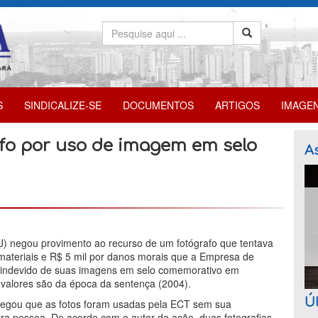
S
SINDICALIZE-SE
DOCUMENTOS
ARTIGOS
IMAGE
afo por uso de imagem em selo
As
TJ) negou provimento ao recurso de um fotógrafo que tentava
materiais e R$ 5 mil por danos morais que a Empresa de
o indevido de suas imagens em selo comemorativo em
valores são da época da sentença (2004).
Úl
 alegou que as fotos foram usadas pela ECT sem sua
utra pessoa. De acordo com o autor da ação, duas fotografias