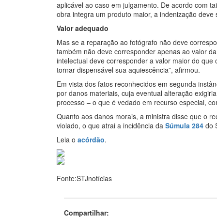
aplicável ao caso em julgamento. De acordo com t
obra integra um produto maior, a indenização deve 
Valor adequado
Mas se a reparação ao fotógrafo não deve corresponde
também não deve corresponder apenas ao valor da f
intelectual deve corresponder a valor maior do que
tornar dispensável sua aquiescência”, afirmou.
Em vista dos fatos reconhecidos em segunda instânc
por danos materiais, cuja eventual alteração exigir
processo – o que é vedado em recurso especial, c
Quanto aos danos morais, a ministra disse que o reco
violado, o que atrai a incidência da
Súmula 284
do S
Leia o
acórdão
.
Fonte:STJnotícias
Compartilhar: