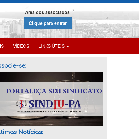
Área dos associados
Clique para entrar
NS
VÍDEOS
LINKS ÚTEIS
socie-se:
timas Notícias: