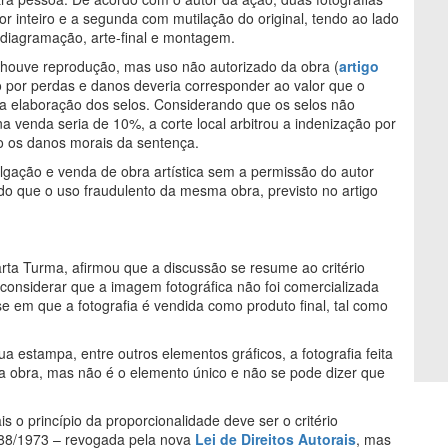
r inteiro e a segunda com mutilação do original, tendo ao lado
 diagramação, arte-final e montagem.
 houve reprodução, mas uso não autorizado da obra (
artigo
o por perdas e danos deveria corresponder ao valor que o
 a elaboração dos selos. Considerando que os selos não
a venda seria de 10%, a corte local arbitrou a indenização por
do os danos morais da sentença.
ulgação e venda de obra artística sem a permissão do autor
o que o uso fraudulento da mesma obra, previsto no artigo
uarta Turma, afirmou que a discussão se resume ao critério
 considerar que a imagem fotográfica não foi comercializada
e em que a fotografia é vendida como produto final, tal como
a estampa, entre outros elementos gráficos, a fotografia feita
a obra, mas não é o elemento único e não se pode dizer que
s o princípio da proporcionalidade deve ser o critério
.988/1973 – revogada pela nova
Lei de Direitos Autorais
, mas