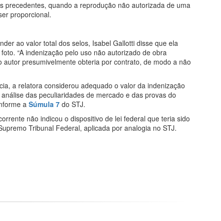
ais precedentes, quando a reprodução não autorizada de uma
ser proporcional.
r ao valor total dos selos, Isabel Gallotti disse que ela
oto. “A indenização pelo uso não autorizado de obra
 o autor presumivelmente obteria por contrato, de modo a não
ia, a relatora considerou adequado o valor da indenização
ia análise das peculiaridades de mercado e das provas do
onforme a
Súmula 7
do STJ.
rrente não indicou o dispositivo de lei federal que teria sido
upremo Tribunal Federal, aplicada por analogia no STJ.