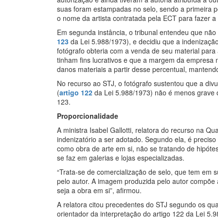
suas foram estampadas no selo, sendo a primeira po
o nome da artista contratada pela ECT para fazer a
Em segunda instância, o tribunal entendeu que não
123
da Lei 5.988/1973), e decidiu que a indenizaçã
fotógrafo obteria com a venda de seu material para
tinham fins lucrativos e que a margem da empresa n
danos materiais a partir desse percentual, manten
No recurso ao STJ, o fotógrafo sustentou que a div
(
artigo 122
da Lei 5.988/1973) não é menos grave d
123.
Proporcionalidade
A ministra Isabel Gallotti, relatora do recurso na Q
indenizatório a ser adotado. Segundo ela, é preciso
como obra de arte em si, não se tratando de hipótes
se faz em galerias e lojas especializadas.
“Trata-se de comercialização de selo, que tem em su
pelo autor. A imagem produzida pelo autor compõe 
seja a obra em si”, afirmou.
A relatora citou precedentes do STJ segundo os quai
orientador da interpretação do artigo 122 da Lei 5