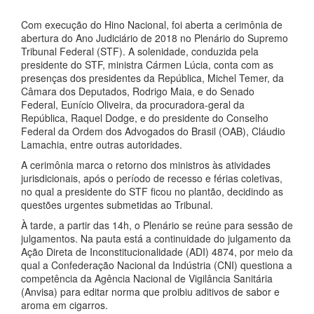
Com execução do Hino Nacional, foi aberta a cerimônia de
abertura do Ano Judiciário de 2018 no Plenário do Supremo
Tribunal Federal (STF). A solenidade, conduzida pela
presidente do STF, ministra Cármen Lúcia, conta com as
presenças dos presidentes da República, Michel Temer, da
Câmara dos Deputados, Rodrigo Maia, e do Senado
Federal, Eunício Oliveira, da procuradora-geral da
República, Raquel Dodge, e do presidente do Conselho
Federal da Ordem dos Advogados do Brasil (OAB), Cláudio
Lamachia, entre outras autoridades.
A cerimônia marca o retorno dos ministros às atividades
jurisdicionais, após o período de recesso e férias coletivas,
no qual a presidente do STF ficou no plantão, decidindo as
questões urgentes submetidas ao Tribunal.
À tarde, a partir das 14h, o Plenário se reúne para sessão de
julgamentos. Na pauta está a continuidade do julgamento da
Ação Direta de Inconstitucionalidade (ADI) 4874, por meio da
qual a Confederação Nacional da Indústria (CNI) questiona a
competência da Agência Nacional de Vigilância Sanitária
(Anvisa) para editar norma que proibiu aditivos de sabor e
aroma em cigarros.