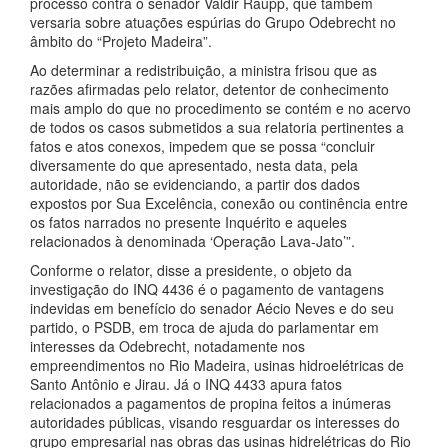
processo contra o senador Valdir Raupp, que também
versaria sobre atuações espúrias do Grupo Odebrecht no
âmbito do “Projeto Madeira”.
Ao determinar a redistribuição, a ministra frisou que as
razões afirmadas pelo relator, detentor de conhecimento
mais amplo do que no procedimento se contém e no acervo
de todos os casos submetidos a sua relatoria pertinentes a
fatos e atos conexos, impedem que se possa “concluir
diversamente do que apresentado, nesta data, pela
autoridade, não se evidenciando, a partir dos dados
expostos por Sua Excelência, conexão ou continência entre
os fatos narrados no presente Inquérito e aqueles
relacionados à denominada ‘Operação Lava-Jato’”.
Conforme o relator, disse a presidente, o objeto da
investigação do INQ 4436 é o pagamento de vantagens
indevidas em benefício do senador Aécio Neves e do seu
partido, o PSDB, em troca de ajuda do parlamentar em
interesses da Odebrecht, notadamente nos
empreendimentos no Rio Madeira, usinas hidroelétricas de
Santo Antônio e Jirau. Já o INQ 4433 apura fatos
relacionados a pagamentos de propina feitos a inúmeras
autoridades públicas, visando resguardar os interesses do
grupo empresarial nas obras das usinas hidrelétricas do Rio