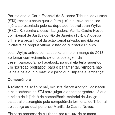
Por maioria, a Corte Especial do Superior Tribunal de Justiça
(STJ) recebeu nesta quarta-feira (15) a queixa-crime por
injúria apresentada pelo ex-deputado federal Jean Wyllys
(PSOL-RJ) contra a desembargadora Marília Castro Neves,
do Tribunal de Justiça do Rio de Janeiro (TJRJ). A queixa-
crime é a peça inicial da ação penal privada, movida por
iniciativa da própria vítima, e não do Ministério Público.
Jean Wyllys entrou com a queixa-crime em março de 2018,
ao tomar conhecimento de uma postagem da
desembargadora no Facebook, na qual ela teria sugerido
um “paredão profilático” para o parlamentar, “embora não
valha a bala que o mate e o pano que limparia a lambança”.
Competência
A relatora da ação penal, ministra Nancy Andrighi, destacou
a competência do STJ para julgar a desembargadora, já que
o crime de injúria é de competência material da Justiça
estadual e abrangido pela competência territorial do Tribunal
de Justiça ao qual pertence Marília de Castro Neves.
Ela seria processada e julgada por um juiz de primeira