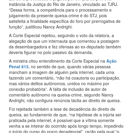
instância da Justiça do Rio de Janeiro, vinculado ao TJRJ.
“Dessa forma, a competência para o processamento e
julgamento da presente queixa-crime é do STJ, pois
satisfeita a finalidade específica do foro por prerrogativa de
função”, justificou Nancy Andrighi.
A Corte Especial rejeitou, seguindo o voto da relatora, a
alegação de que um internauta que comentou a postagem
da desembargadora e fez ofensas ao ex-deputado também
deveria figurar no polo passivo da demanda.
A ministra citou entendimento da Corte Especial na
Ação
Penal 613
, no sentido de que, quando várias pessoas
mancham a imagem de alguém pela internet, cada uma
fazendo um comentário, “não há coautoria ou participação,
mas vários delitos autônomos, unidos no máximo por
conexão probatória”. A falta de inclusão de autor de
comentário autônomo na queixa-crime, segundo Nancy
Andrighi, não configura renúncia tácita ao direito de queixa.
Foi rejeitada também a tese de decadência do direito de
queixa, ao fundamento de que, “na hipótese de a injúria ser
praticada pela internet, é possível que a vítima somente
venha a se inteirar do ocorrido após longo tempo, impedindo
o início do curso do prazo decadencial”, razão pela qual “o