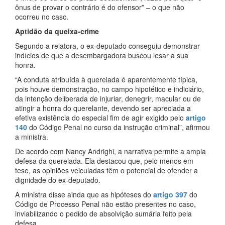
ônus de provar o contrário é do ofensor” – o que não
ocorreu no caso.
Aptidão da queixa-crime
Segundo a relatora, o ex-deputado conseguiu demonstrar
indícios de que a desembargadora buscou lesar a sua
honra.
“A conduta atribuída à querelada é aparentemente típica,
pois houve demonstração, no campo hipotético e indiciário,
da intenção deliberada de injuriar, denegrir, macular ou de
atingir a honra do querelante, devendo ser apreciada a
efetiva existência do especial fim de agir exigido pelo
artigo
140
do Código Penal no curso da instrução criminal”, afirmou
a ministra.
De acordo com Nancy Andrighi, a narrativa permite a ampla
defesa da querelada. Ela destacou que, pelo menos em
tese, as opiniões veiculadas têm o potencial de ofender a
dignidade do ex-deputado.
A ministra disse ainda que as hipóteses do
artigo 397
do
Código de Processo Penal não estão presentes no caso,
inviabilizando o pedido de absolvição sumária feito pela
defesa.