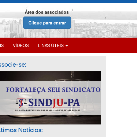
Área dos associados
Clique para entrar
NS
VÍDEOS
LINKS ÚTEIS
socie-se:
timas Notícias: