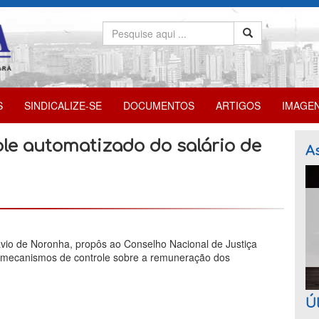
S
SINDICALIZE-SE
DOCUMENTOS
ARTIGOS
IMAGE
le automatizado do salário de
As
ávio de Noronha, propôs ao Conselho Nacional de Justiça
s mecanismos de controle sobre a remuneração dos
Úl