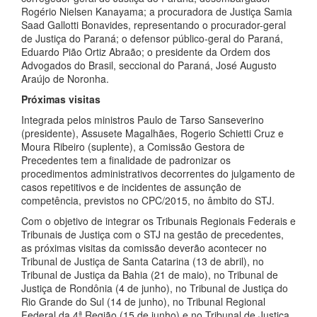
Rogério Nielsen Kanayama; a procuradora de Justiça Samia
Saad Gallotti Bonavides, representando o procurador-geral
de Justiça do Paraná; o defensor público-geral do Paraná,
Eduardo Pião Ortiz Abraão; o presidente da Ordem dos
Advogados do Brasil, seccional do Paraná, José Augusto
Araújo de Noronha.
Próximas visitas
Integrada pelos ministros Paulo de Tarso Sanseverino
(presidente), Assusete Magalhães, Rogerio Schietti Cruz e
Moura Ribeiro (suplente), a Comissão Gestora de
Precedentes tem a finalidade de padronizar os
procedimentos administrativos decorrentes do julgamento de
casos repetitivos e de incidentes de assunção de
competência, previstos no CPC/2015, no âmbito do STJ.
Com o objetivo de integrar os Tribunais Regionais Federais e
Tribunais de Justiça com o STJ na gestão de precedentes,
as próximas visitas da comissão deverão acontecer no
Tribunal de Justiça de Santa Catarina (13 de abril), no
Tribunal de Justiça da Bahia (21 de maio), no Tribunal de
Justiça de Rondônia (4 de junho), no Tribunal de Justiça do
Rio Grande do Sul (14 de junho), no Tribunal Regional
Federal da 4ª Região (15 de junho) e no Tribunal de Justiça