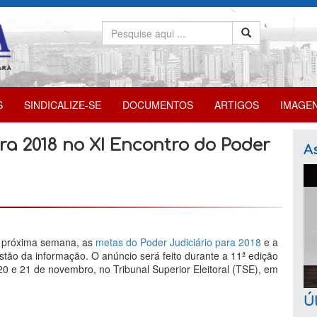
S
SINDICALIZE-SE
DOCUMENTOS
ARTIGOS
IMAGE
ra 2018 no XI Encontro do Poder
As
a próxima semana, as
metas do Poder Judiciário para 2018
e a
estão da informação. O anúncio será feito durante a 11ª edição
20 e 21 de novembro, no Tribunal Superior Eleitoral (TSE), em
Úl