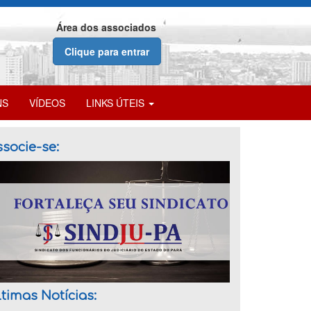
Área dos associados
Clique para entrar
NS
VÍDEOS
LINKS ÚTEIS
socie-se:
timas Notícias: