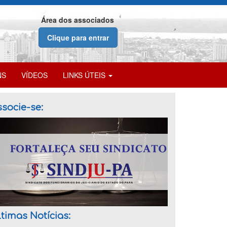
Área dos associados
Clique para entrar
NS
VÍDEOS
LINKS ÚTEIS
socie-se:
timas Notícias: