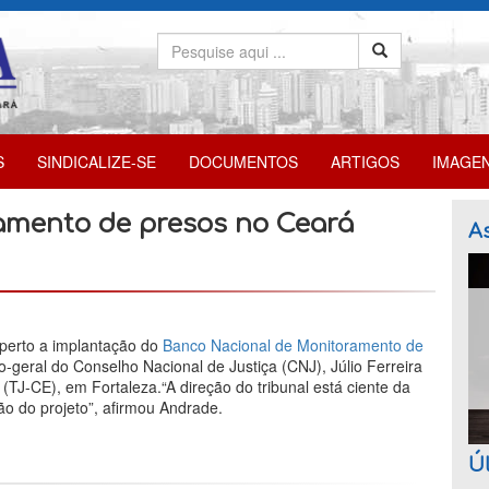
S
SINDICALIZE-SE
DOCUMENTOS
ARTIGOS
IMAGE
mento de presos no Ceará
As
 perto a implantação do
Banco Nacional de Monitoramento de
rio-geral do Conselho Nacional de Justiça (CNJ), Júlio Ferreira
(TJ-CE), em Fortaleza.“A direção do tribunal está ciente da
o do projeto”, afirmou Andrade.
Úl