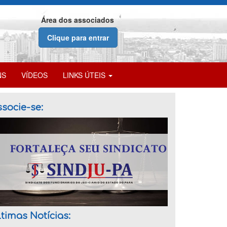
Área dos associados
Clique para entrar
NS
VÍDEOS
LINKS ÚTEIS
socie-se:
timas Notícias: