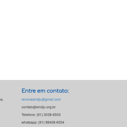
Entre em contato:
ha,
renovasindju@gmail.com
contato@sindju.org.br
Telefone: (91) 3038-6503
whatsapp: (91) 98408-6554