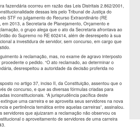
ira fazendária ocorreu em razão das Leis Distritais 2.862/2001,
stitucionalidade dessas leis pelo Tribunal de Justiça do
 pelo STF no julgamento do Recurso Extraordinário (RE
s, em 2013, a Secretaria de Planejamento, Orçamento e
lamação, o grupo alega que o ato da Secretaria afrontava ao
acórdão do Supremo no RE 602414, além de desrespeito à sua
cional a investidura de servidor, sem concurso, em cargo que
stido.
eguimento à reclamação, mas, no exame de agravo interposto
ar procedente o pedido. “O ato reclamado, ao determinar o
ndária, desrespeitou a autoridade da decisão proferida no
posto no artigo 37, inciso II, da Constituição, assentou que o
és de concurso, e que as diversas fórmulas criadas para
das inconstitucionais. “A jurisprudência pacífica deste
extingue uma carreira e se aproveita seus servidores na nova
cia e pertinência temática entre aquelas carreiras”, assinalou.
os servidores que ajuizaram a reclamação não observou os
nstitucional o aproveitamento de servidores de uma carreira
43.