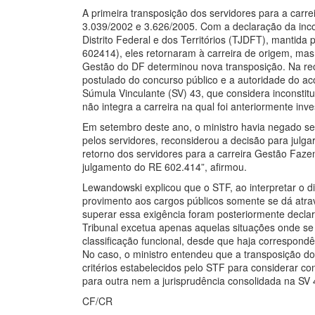
A primeira transposição dos servidores para a carre
3.039/2002 e 3.626/2005. Com a declaração da incon
Distrito Federal e dos Territórios (TJDFT), mantida
602414), eles retornaram à carreira de origem, ma
Gestão do DF determinou nova transposição. Na rec
postulado do concurso público e a autoridade do 
Súmula Vinculante (SV) 43, que considera inconstitu
não integra a carreira na qual foi anteriormente inve
Em setembro deste ano, o ministro havia negado s
pelos servidores, reconsiderou a decisão para julg
retorno dos servidores para a carreira Gestão Faze
julgamento do RE 602.414”, afirmou.
Lewandowski explicou que o STF, ao interpretar o dis
provimento aos cargos públicos somente se dá atrav
superar essa exigência foram posteriormente declara
Tribunal excetua apenas aquelas situações onde se 
classificação funcional, desde que haja correspondên
No caso, o ministro entendeu que a transposição d
critérios estabelecidos pelo STF para considerar co
para outra nem a jurisprudência consolidada na SV 
CF/CR