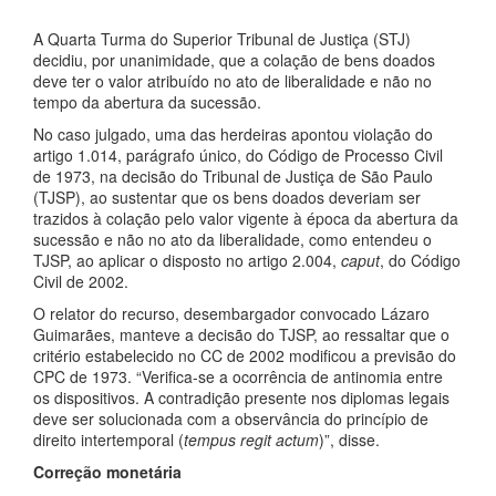
A Quarta Turma do Superior Tribunal de Justiça (STJ)
decidiu, por unanimidade, que a colação de bens doados
deve ter o valor atribuído no ato de liberalidade e não no
tempo da abertura da sucessão.
No caso julgado, uma das herdeiras apontou violação do
artigo 1.014, parágrafo único, do Código de Processo Civil
de 1973, na decisão do Tribunal de Justiça de São Paulo
(TJSP), ao sustentar que os bens doados deveriam ser
trazidos à colação pelo valor vigente à época da abertura da
sucessão e não no ato da liberalidade, como entendeu o
TJSP, ao aplicar o disposto no artigo 2.004,
caput
, do Código
Civil de 2002.
O relator do recurso, desembargador convocado Lázaro
Guimarães, manteve a decisão do TJSP, ao ressaltar que o
critério estabelecido no CC de 2002 modificou a previsão do
CPC de 1973. “Verifica-se a ocorrência de antinomia entre
os dispositivos. A contradição presente nos diplomas legais
deve ser solucionada com a observância do princípio de
direito intertemporal (
tempus regit actum
)”, disse.
Correção monetária