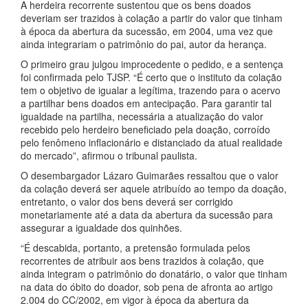
A herdeira recorrente sustentou que os bens doados
deveriam ser trazidos à colação a partir do valor que tinham
à época da abertura da sucessão, em 2004, uma vez que
ainda integrariam o patrimônio do pai, autor da herança.
O primeiro grau julgou improcedente o pedido, e a sentença
foi confirmada pelo TJSP. “É certo que o instituto da colação
tem o objetivo de igualar a legítima, trazendo para o acervo
a partilhar bens doados em antecipação. Para garantir tal
igualdade na partilha, necessária a atualização do valor
recebido pelo herdeiro beneficiado pela doação, corroído
pelo fenômeno inflacionário e distanciado da atual realidade
do mercado”, afirmou o tribunal paulista.
O desembargador Lázaro Guimarães ressaltou que o valor
da colação deverá ser aquele atribuído ao tempo da doação,
entretanto, o valor dos bens deverá ser corrigido
monetariamente até a data da abertura da sucessão para
assegurar a igualdade dos quinhões.
“É descabida, portanto, a pretensão formulada pelos
recorrentes de atribuir aos bens trazidos à colação, que
ainda integram o patrimônio do donatário, o valor que tinham
na data do óbito do doador, sob pena de afronta ao artigo
2.004 do CC/2002, em vigor à época da abertura da