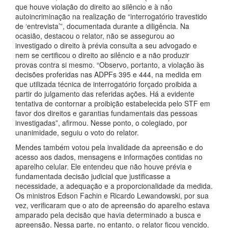
que houve violação do direito ao silêncio e à não
autoincriminação na realização de “interrogatório travestido
de ‘entrevista’”, documentada durante a diligência. Na
ocasião, destacou o relator, não se assegurou ao
investigado o direito à prévia consulta a seu advogado e
nem se certificou o direito ao silêncio e a não produzir
provas contra si mesmo. “Observo, portanto, a violação às
decisões proferidas nas ADPFs 395 e 444, na medida em
que utilizada técnica de interrogatório forçado proibida a
partir do julgamento das referidas ações. Há a evidente
tentativa de contornar a proibição estabelecida pelo STF em
favor dos direitos e garantias fundamentais das pessoas
investigadas”, afirmou. Nesse ponto, o colegiado, por
unanimidade, seguiu o voto do relator.
Mendes também votou pela invalidade da apreensão e do
acesso aos dados, mensagens e informações contidas no
aparelho celular. Ele entendeu que não houve prévia e
fundamentada decisão judicial que justificasse a
necessidade, a adequação e a proporcionalidade da medida.
Os ministros Edson Fachin e Ricardo Lewandowski, por sua
vez, verificaram que o ato de apreensão do aparelho estava
amparado pela decisão que havia determinado a busca e
apreensão. Nessa parte, no entanto, o relator ficou vencido.